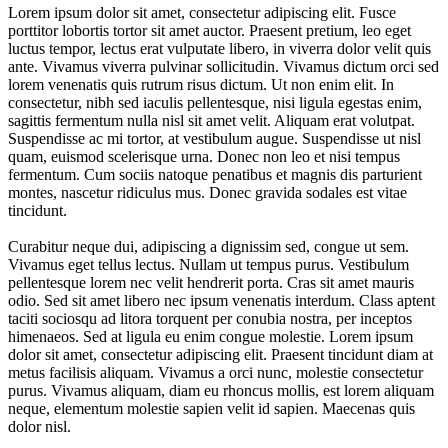
Lorem ipsum dolor sit amet, consectetur adipiscing elit. Fusce
porttitor lobortis tortor sit amet auctor. Praesent pretium, leo eget
luctus tempor, lectus erat vulputate libero, in viverra dolor velit quis
ante. Vivamus viverra pulvinar sollicitudin. Vivamus dictum orci sed
lorem venenatis quis rutrum risus dictum. Ut non enim elit. In
consectetur, nibh sed iaculis pellentesque, nisi ligula egestas enim,
sagittis fermentum nulla nisl sit amet velit. Aliquam erat volutpat.
Suspendisse ac mi tortor, at vestibulum augue. Suspendisse ut nisl
quam, euismod scelerisque urna. Donec non leo et nisi tempus
fermentum. Cum sociis natoque penatibus et magnis dis parturient
montes, nascetur ridiculus mus. Donec gravida sodales est vitae
tincidunt.
Curabitur neque dui, adipiscing a dignissim sed, congue ut sem.
Vivamus eget tellus lectus. Nullam ut tempus purus. Vestibulum
pellentesque lorem nec velit hendrerit porta. Cras sit amet mauris
odio. Sed sit amet libero nec ipsum venenatis interdum. Class aptent
taciti sociosqu ad litora torquent per conubia nostra, per inceptos
himenaeos. Sed at ligula eu enim congue molestie. Lorem ipsum
dolor sit amet, consectetur adipiscing elit. Praesent tincidunt diam at
metus facilisis aliquam. Vivamus a orci nunc, molestie consectetur
purus. Vivamus aliquam, diam eu rhoncus mollis, est lorem aliquam
neque, elementum molestie sapien velit id sapien. Maecenas quis
dolor nisl.