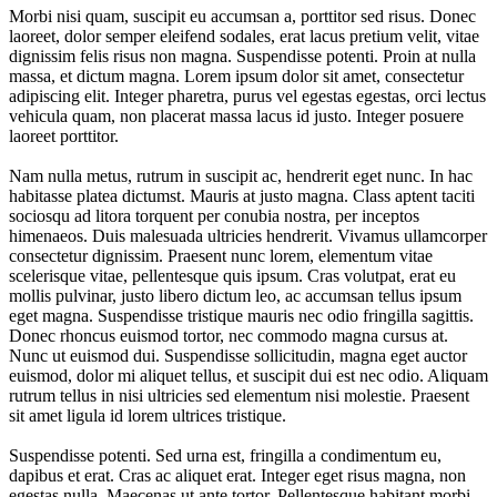
Morbi nisi quam, suscipit eu accumsan a, porttitor sed risus. Donec
laoreet, dolor semper eleifend sodales, erat lacus pretium velit, vitae
dignissim felis risus non magna. Suspendisse potenti. Proin at nulla
massa, et dictum magna. Lorem ipsum dolor sit amet, consectetur
adipiscing elit. Integer pharetra, purus vel egestas egestas, orci lectus
vehicula quam, non placerat massa lacus id justo. Integer posuere
laoreet porttitor.
Nam nulla metus, rutrum in suscipit ac, hendrerit eget nunc. In hac
habitasse platea dictumst. Mauris at justo magna. Class aptent taciti
sociosqu ad litora torquent per conubia nostra, per inceptos
himenaeos. Duis malesuada ultricies hendrerit. Vivamus ullamcorper
consectetur dignissim. Praesent nunc lorem, elementum vitae
scelerisque vitae, pellentesque quis ipsum. Cras volutpat, erat eu
mollis pulvinar, justo libero dictum leo, ac accumsan tellus ipsum
eget magna. Suspendisse tristique mauris nec odio fringilla sagittis.
Donec rhoncus euismod tortor, nec commodo magna cursus at.
Nunc ut euismod dui. Suspendisse sollicitudin, magna eget auctor
euismod, dolor mi aliquet tellus, et suscipit dui est nec odio. Aliquam
rutrum tellus in nisi ultricies sed elementum nisi molestie. Praesent
sit amet ligula id lorem ultrices tristique.
Suspendisse potenti. Sed urna est, fringilla a condimentum eu,
dapibus et erat. Cras ac aliquet erat. Integer eget risus magna, non
egestas nulla. Maecenas ut ante tortor. Pellentesque habitant morbi