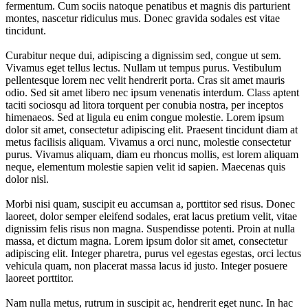
fermentum. Cum sociis natoque penatibus et magnis dis parturient
montes, nascetur ridiculus mus. Donec gravida sodales est vitae
tincidunt.
Curabitur neque dui, adipiscing a dignissim sed, congue ut sem.
Vivamus eget tellus lectus. Nullam ut tempus purus. Vestibulum
pellentesque lorem nec velit hendrerit porta. Cras sit amet mauris
odio. Sed sit amet libero nec ipsum venenatis interdum. Class aptent
taciti sociosqu ad litora torquent per conubia nostra, per inceptos
himenaeos. Sed at ligula eu enim congue molestie. Lorem ipsum
dolor sit amet, consectetur adipiscing elit. Praesent tincidunt diam at
metus facilisis aliquam. Vivamus a orci nunc, molestie consectetur
purus. Vivamus aliquam, diam eu rhoncus mollis, est lorem aliquam
neque, elementum molestie sapien velit id sapien. Maecenas quis
dolor nisl.
Morbi nisi quam, suscipit eu accumsan a, porttitor sed risus. Donec
laoreet, dolor semper eleifend sodales, erat lacus pretium velit, vitae
dignissim felis risus non magna. Suspendisse potenti. Proin at nulla
massa, et dictum magna. Lorem ipsum dolor sit amet, consectetur
adipiscing elit. Integer pharetra, purus vel egestas egestas, orci lectus
vehicula quam, non placerat massa lacus id justo. Integer posuere
laoreet porttitor.
Nam nulla metus, rutrum in suscipit ac, hendrerit eget nunc. In hac