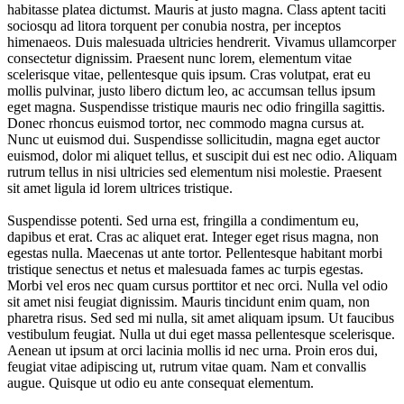
habitasse platea dictumst. Mauris at justo magna. Class aptent taciti
sociosqu ad litora torquent per conubia nostra, per inceptos
himenaeos. Duis malesuada ultricies hendrerit. Vivamus ullamcorper
consectetur dignissim. Praesent nunc lorem, elementum vitae
scelerisque vitae, pellentesque quis ipsum. Cras volutpat, erat eu
mollis pulvinar, justo libero dictum leo, ac accumsan tellus ipsum
eget magna. Suspendisse tristique mauris nec odio fringilla sagittis.
Donec rhoncus euismod tortor, nec commodo magna cursus at.
Nunc ut euismod dui. Suspendisse sollicitudin, magna eget auctor
euismod, dolor mi aliquet tellus, et suscipit dui est nec odio. Aliquam
rutrum tellus in nisi ultricies sed elementum nisi molestie. Praesent
sit amet ligula id lorem ultrices tristique.
Suspendisse potenti. Sed urna est, fringilla a condimentum eu,
dapibus et erat. Cras ac aliquet erat. Integer eget risus magna, non
egestas nulla. Maecenas ut ante tortor. Pellentesque habitant morbi
tristique senectus et netus et malesuada fames ac turpis egestas.
Morbi vel eros nec quam cursus porttitor et nec orci. Nulla vel odio
sit amet nisi feugiat dignissim. Mauris tincidunt enim quam, non
pharetra risus. Sed sed mi nulla, sit amet aliquam ipsum. Ut faucibus
vestibulum feugiat. Nulla ut dui eget massa pellentesque scelerisque.
Aenean ut ipsum at orci lacinia mollis id nec urna. Proin eros dui,
feugiat vitae adipiscing ut, rutrum vitae quam. Nam et convallis
augue. Quisque ut odio eu ante consequat elementum.